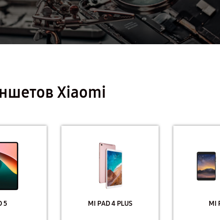
ншетов Xiaomi
 5
MI PAD 4 PLUS
MI 