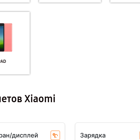
PAD
етов Xiaomi
ран/дисплей
Зарядка