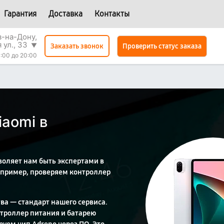
Гарантия
Доставка
Контакты
в-на-Дону,
 ул., 33
▼
Проверить статус заказа
Заказать звонок
:00 до 20:00
aomi в
воляет нам быть экспертами в
например, проверяем контроллер
ва — стандарт нашего сервиса.
троллер питания и батарею