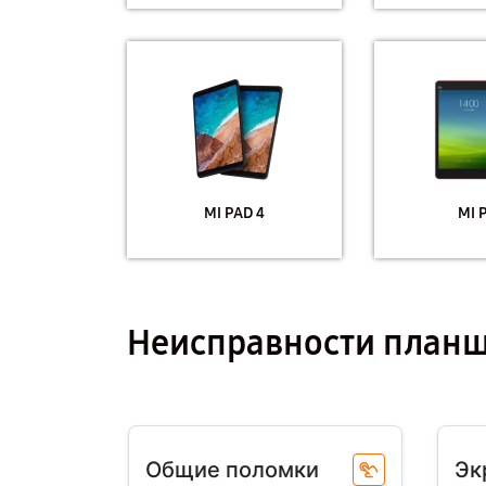
MI PAD 4
MI 
Неисправности планш
Общие поломки
Эк