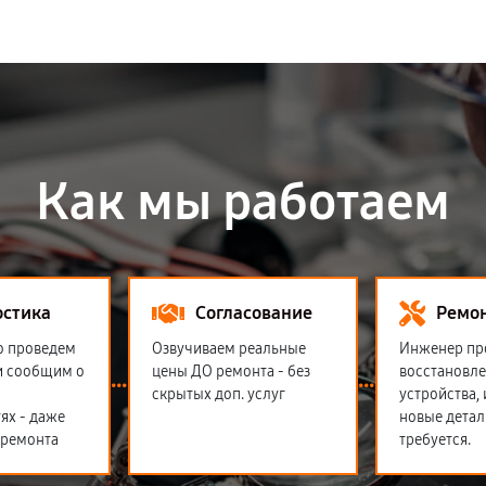
Как мы работаем
остика
Согласование
Ремо
о проведем
Озвучиваем реальные
Инженер пр
и сообщим о
цены ДО ремонта - без
восстановл
скрытых доп. услуг
устройства,
ях - даже
новые детал
 ремонта
требуется.