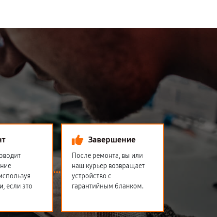
нт
Завершение
оводит
После ремонта, вы или
ение
наш курьер возвращает
 используя
устройство с
и, если это
гарантийным бланком.