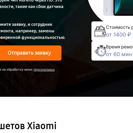
уем чип Adreno через ПО. Это
ности, такие как сбои датчика
мите заявку, и сотрудник
Стоимость 
ремонта, например, замены
от 1400 ₽
роверенной функциональностью.
Время ремо
Отправить заявку
от 60 мин
е на обработку моих
персональных
шетов Xiaomi