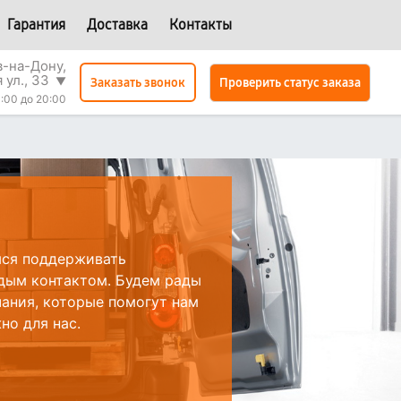
Гарантия
Доставка
Контакты
в-на-Дону,
 ул., 33
▼
Проверить статус заказа
Заказать звонок
:00 до 20:00
мся поддерживать
дым контактом. Будем рады
ания, которые помогут нам
но для нас.