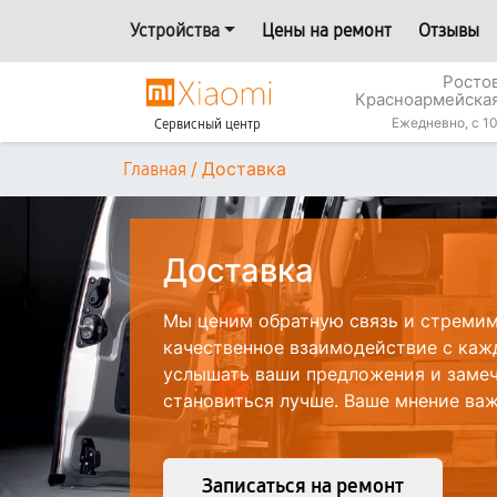
Устройства
Цены на ремонт
Отзывы
Росто
Красноармейская
Ежедневно, с 10
Сервисный центр
/
Доставка
Главная
Доставка
Мы ценим обратную связь и стреми
качественное взаимодействие с каж
услышать ваши предложения и замеч
становиться лучше. Ваше мнение важ
Записаться на ремонт