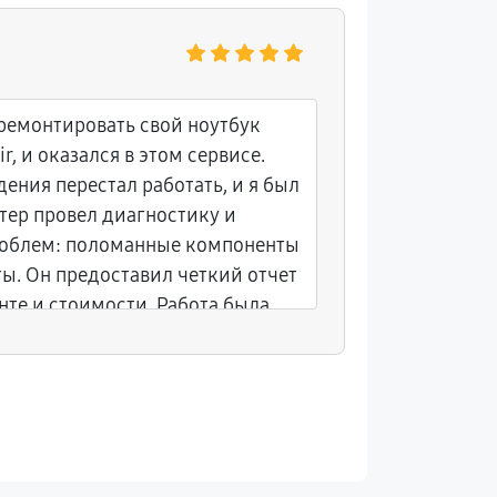
Светлан
тремонтировать свой ноутбук
К сожален
r, и оказался в этом сервисе.
начал зав
ения перестал работать, и я был
Обратить
тер провел диагностику и
решением
роблем: поломанные компоненты
вызову, о
ы. Он предоставил четкий отчет
вернул ег
те и стоимости. Работа была
дней. Ра
уже через два дня я забрал свой
дали нес