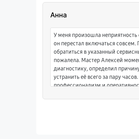
Анна
ею за
У меня произошла неприятность 
н
он перестал включаться совсем.
й в
обратиться в указанный сервисны
ро и без
пожалела. Мастер Алексей моме
аботе.
диагностику, определил причин
устранить её всего за пару часов.
профессионализм и оперативнос
Теперь ноутбук снова работает к