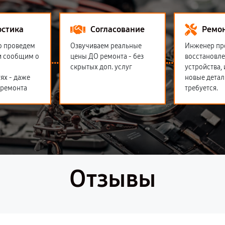
остика
Согласование
Ремо
о проведем
Озвучиваем реальные
Инженер пр
и сообщим о
цены ДО ремонта - без
восстановл
скрытых доп. услуг
устройства,
ях - даже
новые детал
 ремонта
требуется.
Отзывы