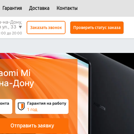
Гарантия
Доставка
Контакты
в-на-Дону,
 ул., 33
▼
Проверить статус заказа
Заказать звонок
:00 до 20:00
aomi Mi
-на-Дону
онта
Гарантия на работу
1 год
Отправить заявку