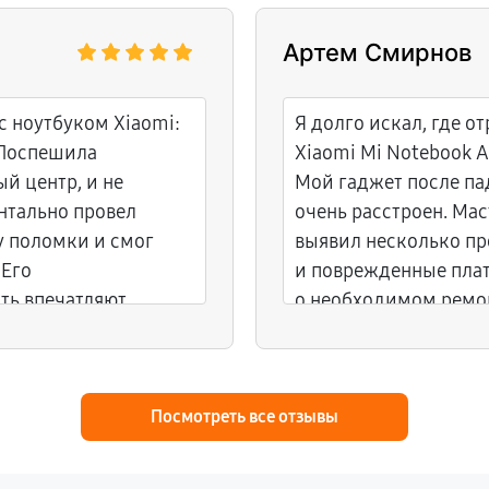
Артем Смирнов
с ноутбуком Xiaomi:
Я долго искал, где о
 Поспешила
Xiaomi Mi Notebook Ai
й центр, и не
Мой гаджет после пад
нтально провел
очень расстроен. Мас
у поломки и смог
выявил несколько п
 Его
и поврежденные плат
ть впечатляют.
о необходимом ремон
ак новенький!
выполнена быстро, и 
ноутбук.
Посмотреть все отзывы