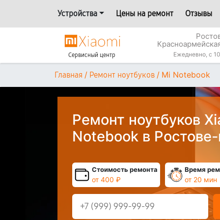
Устройства
Цены на ремонт
Отзывы
Росто
Красноармейская
Ежедневно, с 10
Сервисный центр
/
/
Mi Notebook
Главная
Ремонт ноутбуков
Ремонт ноутбуков Xi
Notebook в Ростове
Стоимость ремонта
Время рем
от 400 ₽
от 20 мин