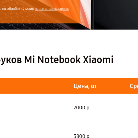
е на обработку моих
.
персональных данных
уков Mi Notebook Xiaomi
Цена, от
Ср
2000 р
3800 р